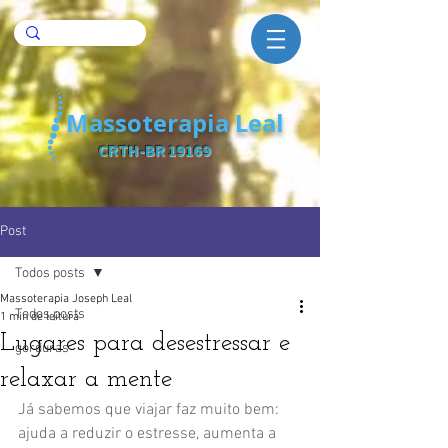
Massoterapia Leal
CRTH-BR 19169
Post
Todos posts
Massoterapia Joseph Leal
Todos posts
1 min de leitura
Lugares para desestressar e
gorduras
relaxar a mente
Já sabemos que viajar faz muito bem: 
ajuda a reduzir o estresse, aumenta a 