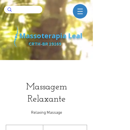
Massoterapia Leal
CRTH-BR 19169
Massagem
Relaxante
Relaxing Massage
180
Reais