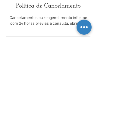
Política de Cancelamento
Cancelamentos ou reagendamento informe
com 24 horas previas a consulta. obrigado!
Informações de contato
Massoterapia Leal - Rua Gustavo Sampaio -
Leme, Rio de Janeiro - RJ, Brasil
+5521975062584
massoterapiajosephleal@gmail.com