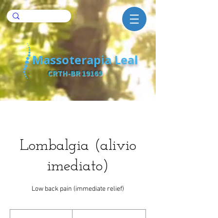
Massoterapia Leal
CRTH-BR 19169
Lombalgia (alivio
imediato)
Low back pain (immediate relief)
300
Reais