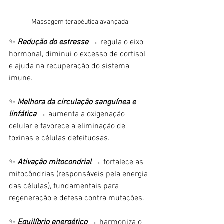
Massagem terapêutica avançada
✨
 Redução do estresse
 → regula o eixo 
hormonal, diminui o excesso de cortisol 
e ajuda na recuperação do sistema 
imune.
✨ 
Melhora da circulação sanguínea e 
linfática
 → aumenta a oxigenação 
celular e favorece a eliminação de 
toxinas e células defeituosas.
✨
 Ativação mitocondrial
 → fortalece as 
mitocôndrias (responsáveis pela energia 
das células), fundamentais para 
regeneração e defesa contra mutações.
✨
 Equilíbrio energético
 → harmoniza o 