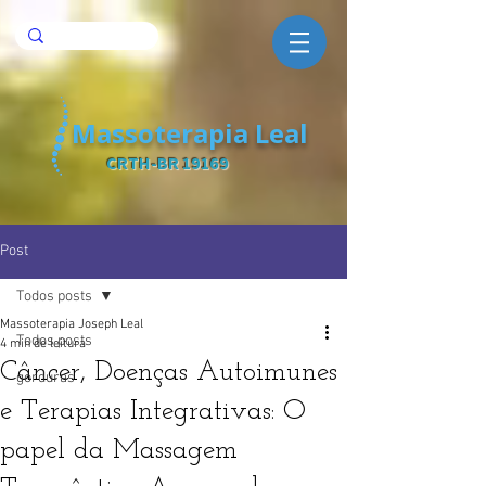
Massoterapia Leal
CRTH-BR 19169
Post
Todos posts
Massoterapia Joseph Leal
Todos posts
4 min de leitura
Câncer, Doenças Autoimunes
gorduras
e Terapias Integrativas: O
papel da Massagem