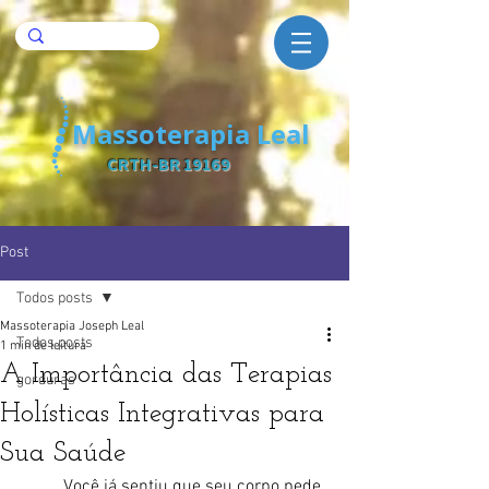
Massoterapia Leal
CRTH-BR 19169
Post
Todos posts
Massoterapia Joseph Leal
Todos posts
1 min de leitura
A Importância das Terapias
gorduras
Holísticas Integrativas para
Sua Saúde
	Você já sentiu que seu corpo pede 