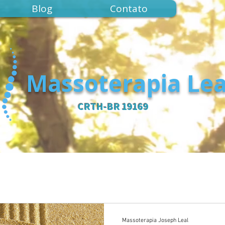
Blog
Contato
Massoterapia Lea
CRTH-BR 19169
Massoterapia Joseph Leal