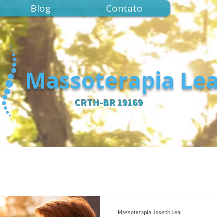
Blog
Contato
Massoterapia Lea
CRTH-BR 19169
Massoterapia Joseph Leal